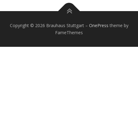
Copyright © 2026 Brauhaus Stuttgart
–
OnePress
theme by
FameThemes