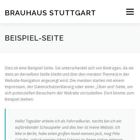
Zum
Inhalt
BRAUHAUS STUTTGART
Menü
springen
BEISPIEL-SEITE
Dies ist eine Beispiel-Seite. Sie unterscheidet sich von Beiträgen, da sie
stets an derselben Stelle bleibt und (bei den meisten Themes) in der
Website-Navigation angezeigt wird. Die meisten starten mit einem
Impressum, der Datenschutzerklärung oder einer „Über uns“-Seite, um
sich potenziellen Besuchern der Website vorzustellen. Dort könnte zum
Beispiel stehen:
Hallo! Tagsüber arbeite ich als Fahrradkurier, nachts bin ich ein
aufstrebender Schauspieler und dies hier ist meine Website. Ich
lebe in Berlin, habe einen großen Hund namens Jack, mag Piña
Coladas, jedoch weniger (ohne Schirm) im Regen stehen gelassen