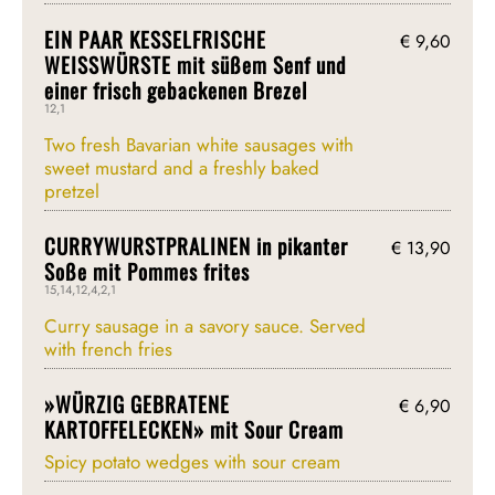
EIN PAAR KESSELFRISCHE
€ 9,60
WEISSWÜRSTE mit süßem Senf und
einer frisch gebackenen Brezel
12,1
Two fresh Bavarian white sausages with
sweet mustard and a freshly baked
pretzel
CURRYWURSTPRALINEN in pikanter
€ 13,90
Soße mit Pommes frites
15,14,12,4,2,1
Curry sausage in a savory sauce. Served
with french fries
»WÜRZIG GEBRATENE
€ 6,90
KARTOFFELECKEN» mit Sour Cream
Spicy potato wedges with sour cream