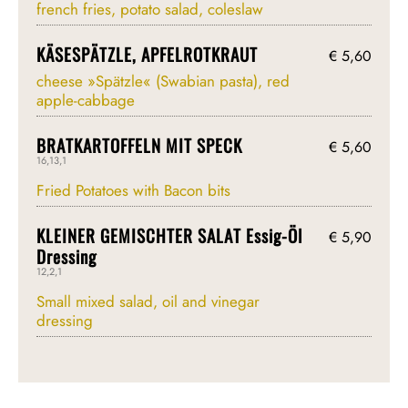
french fries, potato salad, coleslaw
KÄSESPÄTZLE, APFELROTKRAUT
€ 5,60
cheese »Spätzle« (Swabian pasta), red
apple-cabbage
BRATKARTOFFELN MIT SPECK
€ 5,60
16,13,1
Fried Potatoes with Bacon bits
KLEINER GEMISCHTER SALAT Essig-Öl
€ 5,90
Dressing
12,2,1
Small mixed salad, oil and vinegar
dressing