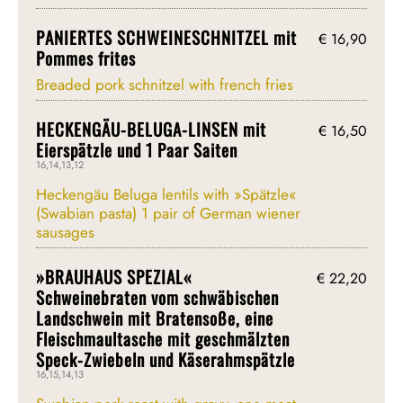
PANIERTES SCHWEINESCHNITZEL mit
€ 16,90
Pommes frites
Breaded pork schnitzel with french fries
HECKENGÄU-BELUGA-LINSEN mit
€ 16,50
Eierspätzle und 1 Paar Saiten
16,14,13,12
Heckengäu Beluga lentils with »Spätzle«
(Swabian pasta) 1 pair of German wiener
sausages
»BRAUHAUS SPEZIAL«
€ 22,20
Schweinebraten vom schwäbischen
Landschwein mit Bratensoße, eine
Fleischmaultasche mit geschmälzten
Speck-Zwiebeln und Käserahmspätzle
16,15,14,13