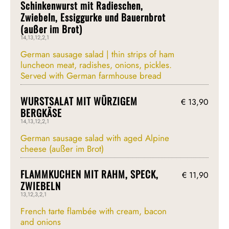
Schinkenwurst mit Radieschen,
Zwiebeln, Essiggurke und Bauernbrot
(außer im Brot)
14,13,12,2,1
German sausage salad | thin strips of ham
luncheon meat, radishes, onions, pickles.
Served with German farmhouse bread
WURSTSALAT MIT WÜRZIGEM
€ 13,90
BERGKÄSE
14,13,12,2,1
German sausage salad with aged Alpine
cheese (außer im Brot)
FLAMMKUCHEN MIT RAHM, SPECK,
€ 11,90
ZWIEBELN
13,12,3,2,1
French tarte flambée with cream, bacon
and onions