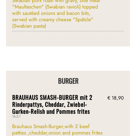
Swabian pork roast with gravy, one meat
"Maultaschen" (Swabian ravioli) topped
with sautéed onions and bacon bits,
served with creamy cheese "Spätzle"
(Swabian pasta)
BURGER
BRAUHAUS SMASH-BURGER mit 2
€ 18,90
Rinderpattys, Cheddar, Zwiebel-
Gurken-Relish und Pommes frites
16,2,1
Brauhaus Smash-Burger,with 2 beef
patties ,cheddar,onion and pommes frites