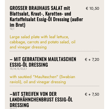
GROSSER BRAUHAUS SALAT mit
€ 10,50
Blattsalat, Kraut-, Karotten- und
Kartoffelsalat Essig-Öl Dressing (außer
im Brot)
12,1
Large salad plate with leaf lettuce,
cabbage, carrots and potato salad, oil
and vinegar dressing
– MIT GEBRATENEN MAULTASCHEN
€ + 7,20
ESSIG-ÖL DRESSING
15,14,13,12,2,1
with sautéed "Maultaschen" (Swabian
ravioli), oil and vinegar dressing
–MIT STREIFEN VON DER
€ + 7,50
LANDHÄHNCHENBRUST ESSIG-ÖL
DRESSING