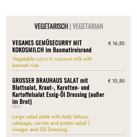
VEGETARISCH
| VEGETARIAN
VEGANES GEMÜSECURRY MIT
€ 16,50
KOKOSMILCH im Basmatireisrand
Vegetable curry in coconut milk with
basmati rice
GROSSER BRAUHAUS SALAT mit
€ 10,50
Blattsalat, Kraut-, Karotten- und
Kartoffelsalat Essig-Öl Dressing (außer
im Brot)
12,2,1
Large salad plate with leafy lettuce,
cabbage, carrots and potato salad |
vinegar and Oil Dressing