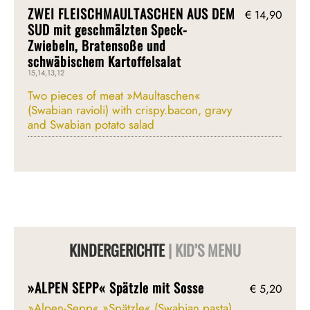
ZWEI FLEISCHMAULTASCHEN AUS DEM
€ 14,90
SUD mit geschmälzten Speck-
Zwiebeln, Bratensoße und
schwäbischem Kartoffelsalat
15,14,13,12
Two pieces of meat »Maultaschen«
(Swabian ravioli) with crispy.bacon, gravy
and Swabian potato salad
KINDERGERICHTE
| KID’S MENU
»ALPEN SEPP« Spätzle mit Sosse
€ 5,20
»Alpen-Sepp« »Spätzle« (Swabian pasta)